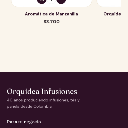
Aromática de Manzanilla
Orquídea A
Precio
$3.700
regular
Orquídea Infusiones
40 años produciendo infusiones, tés y
panela desde Colombia.
Para tu negocio